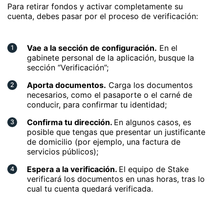
Para retirar fondos y activar completamente su
cuenta, debes pasar por el proceso de verificación:
Vae a la sección de configuración.
En el
gabinete personal de la aplicación, busque la
sección “Verificación”;
Aporta documentos.
Carga los documentos
necesarios, como el pasaporte o el carné de
conducir, para confirmar tu identidad;
Confirma tu dirección.
En algunos casos, es
posible que tengas que presentar un justificante
de domicilio (por ejemplo, una factura de
servicios públicos);
Espera a la verificación.
El equipo de Stake
verificará los documentos en unas horas, tras lo
cual tu cuenta quedará verificada.