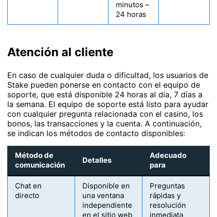
minutos –
24 horas
Atención al cliente
En caso de cualquier duda o dificultad, los usuarios de
Stake pueden ponerse en contacto con el equipo de
soporte, que está disponible 24 horas al día, 7 días a
la semana. El equipo de soporte está listo para ayudar
con cualquier pregunta relacionada con el casino, los
bonos, las transacciones y la cuenta. A continuación,
se indican los métodos de contacto disponibles:
Método de
Adecuado
Detalles
comunicación
para
Chat en
Disponible en
Preguntas
directo
una ventana
rápidas y
independiente
resolución
en el sitio web
inmediata