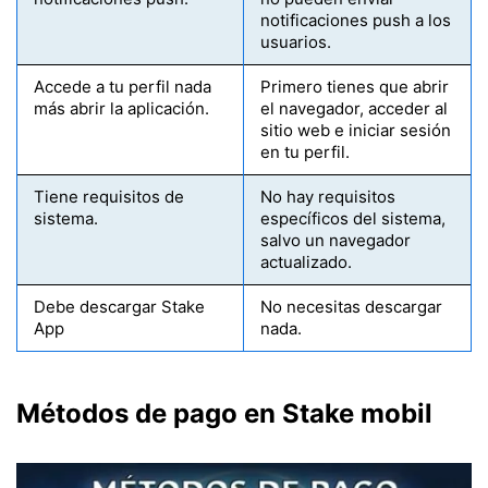
notificaciones push a los
usuarios.
Accede a tu perfil nada
Primero tienes que abrir
más abrir la aplicación.
el navegador, acceder al
sitio web e iniciar sesión
en tu perfil.
Tiene requisitos de
No hay requisitos
sistema.
específicos del sistema,
salvo un navegador
actualizado.
Debe descargar Stake
No necesitas descargar
App
nada.
Métodos de pago en Stake mobil