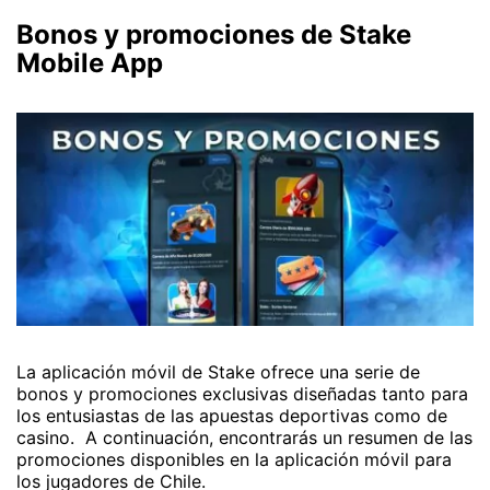
Bonos y promociones de Stake
Mobile App
La aplicación móvil de Stake ofrece una serie de
bonos y promociones exclusivas diseñadas tanto para
los entusiastas de las apuestas deportivas como de
casino. A continuación, encontrarás un resumen de las
promociones disponibles en la aplicación móvil para
los jugadores de Chile.