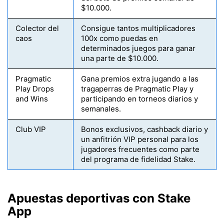
$10.000.
Colector del
Consigue tantos multiplicadores
caos
100x como puedas en
determinados juegos para ganar
una parte de $10.000.
Pragmatic
Gana premios extra jugando a las
Play Drops
tragaperras de Pragmatic Play y
and Wins
participando en torneos diarios y
semanales.
Club VIP
Bonos exclusivos, cashback diario y
un anfitrión VIP personal para los
jugadores frecuentes como parte
del programa de fidelidad Stake.
Apuestas deportivas con Stake
App