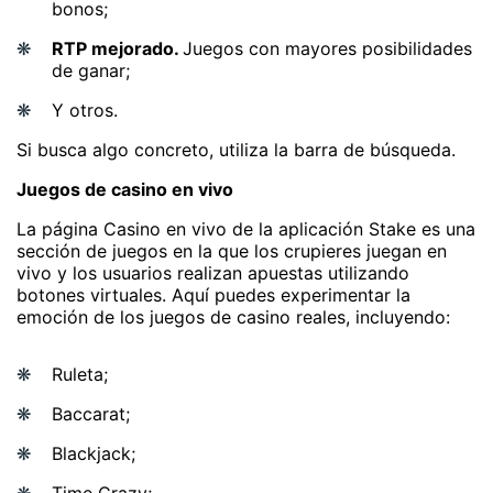
bonos;
RTP mejorado.
Juegos con mayores posibilidades
de ganar;
Y otros.
Si busca algo concreto, utiliza la barra de búsqueda.
Juegos de casino en vivo
La página Casino en vivo de la aplicación Stake es una
sección de juegos en la que los crupieres juegan en
vivo y los usuarios realizan apuestas utilizando
botones virtuales. Aquí puedes experimentar la
emoción de los juegos de casino reales, incluyendo:
Ruleta;
Baccarat;
Blackjack;