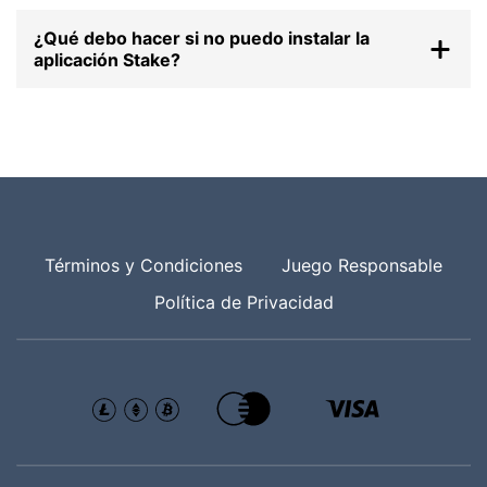
saldo, por lo que podrás depositar criptomonedas
¿Qué debo hacer si no puedo instalar la
en tu saldo sin ningún problema.
aplicación Stake?
Asegúrate de que tienes suficiente espacio libre
en tu smartphone. Si sigues sin poder instalar la
app, puedes utilizar el sitio para móviles.
Términos y Condiciones
Juego Responsable
Política de Privacidad