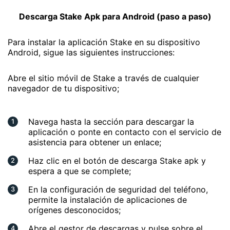
Descarga Stake Apk para Android (paso a paso)
Para instalar la aplicación Stake en su dispositivo
Android, sigue las siguientes instrucciones:
Abre el sitio móvil de Stake a través de cualquier
navegador de tu dispositivo;
Navega hasta la sección para descargar la
aplicación o ponte en contacto con el servicio de
asistencia para obtener un enlace;
Haz clic en el botón de descarga Stake apk y
espera a que se complete;
En la configuración de seguridad del teléfono,
permite la instalación de aplicaciones de
orígenes desconocidos;
Abre el gestor de descargas y pulse sobre el