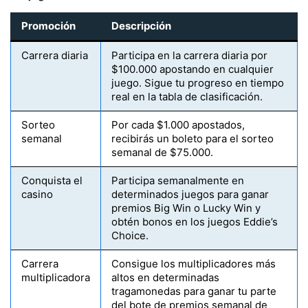
Promoción
Descripción
Carrera diaria
Participa en la carrera diaria por
$100.000 apostando en cualquier
juego. Sigue tu progreso en tiempo
real en la tabla de clasificación.
Sorteo
Por cada $1.000 apostados,
semanal
recibirás un boleto para el sorteo
semanal de $75.000.
Conquista el
Participa semanalmente en
casino
determinados juegos para ganar
premios Big Win o Lucky Win y
obtén bonos en los juegos Eddie’s
Choice.
Carrera
Consigue los multiplicadores más
multiplicadora
altos en determinadas
tragamonedas para ganar tu parte
del bote de premios semanal de