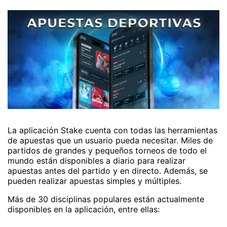
La aplicación Stake cuenta con todas las herramientas
de apuestas que un usuario pueda necesitar. Miles de
partidos de grandes y pequeños torneos de todo el
mundo están disponibles a diario para realizar
apuestas antes del partido y en directo. Además, se
pueden realizar apuestas simples y múltiples.
Más de 30 disciplinas populares están actualmente
disponibles en la aplicación, entre ellas: