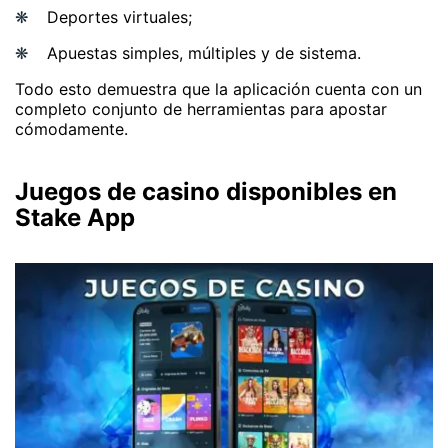
Deportes virtuales;
Apuestas simples, múltiples y de sistema.
Todo esto demuestra que la aplicación cuenta con un
completo conjunto de herramientas para apostar
cómodamente.
Juegos de casino disponibles en
Stake App