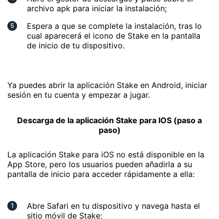
archivo apk para iniciar la instalación;
Espera a que se complete la instalación, tras lo
cual aparecerá el icono de Stake en la pantalla
de inicio de tu dispositivo.
Ya puedes abrir la aplicación Stake en Android, iniciar
sesión en tu cuenta y empezar a jugar.
Descarga de la aplicación Stake para IOS (paso a
paso)
La aplicación Stake para iOS no está disponible en la
App Store, pero los usuarios pueden añadirla a su
pantalla de inicio para acceder rápidamente a ella:
Abre Safari en tu dispositivo y navega hasta el
sitio móvil de Stake;